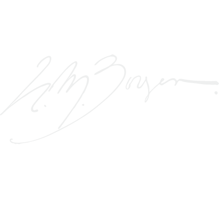
A presença em diferentes mercados a nível mundial
constitui o universo de clientes da marca H.M. Borges,
Sucrs Lda. A crescente venda para todos os países confirma
e apoia esta atitude contemporânea, sustentada na